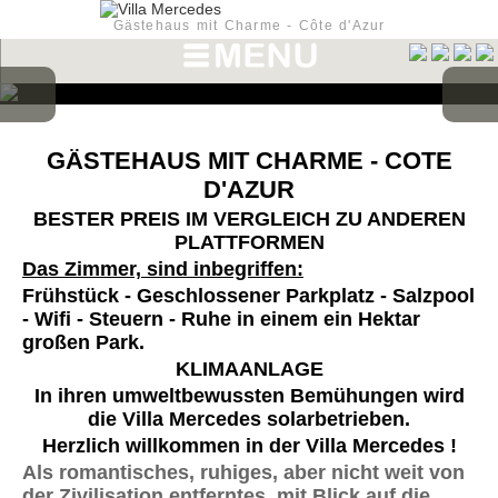
Gästehaus mit Charme - Côte d'Azur
GÄSTEHAUS MIT CHARME - COTE
D'AZUR
BESTER PREIS IM VERGLEICH ZU ANDEREN
PLATTFORMEN
Das Zimmer, sind inbegriffen:
Frühstück - Geschlossener Parkplatz - Salzpool
- Wifi - Steuern - Ruhe in einem ein Hektar
großen P
ark.
KLIMAANLAGE
In ihren umweltbewussten Bemühungen wird
die Villa Mercedes solarbetrieben.
Herzlich willkommen in der Villa Mercedes !
Als romantisches, ruhiges, aber nicht weit von
der Zivilisation entferntes, mit Blick auf die